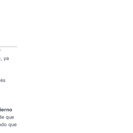
r
o, ya
rés
bierno
 de que
bado que