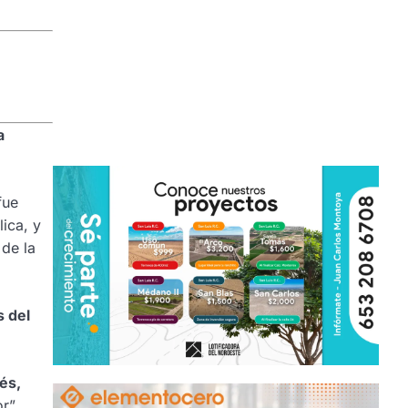
a
 fue
ica, y
de la
s del
és,
r”,