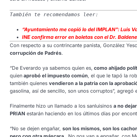
También te recomendamos leer:
“Ayuntamiento me copió lo del IMPLAN”: Luis Va
INE confirma error en boletas con el Dr. Balden
Con respecto a su contrincante panista, González Yesca
corrupción de Padrés
.
“De Everardo ya sabemos quien es,
como ahijado polí
quien
aprobó el impuesto común
, el que le tapó la r
también quienes
vendieron a la patria con la aprobac
gasolina, así de sencillo, son unos corruptos”, agregó
Finalmente hizo un llamado a los sanluisinos
a no deja
PRIAN
estarán haciendo en los últimos días por encon
“No se dejen engañar,
son los mismos, son los cachorr
pero con otra máscara
…No nos van a engañar, con Mor