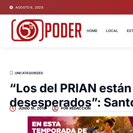
AGOSTO 6, 2026
HOME
LOCAL
ES
UNCATEGORIZED
“Los del PRIAN están
desesperados”: Sant
JUNIO 16, 2018
POR
REDACCION