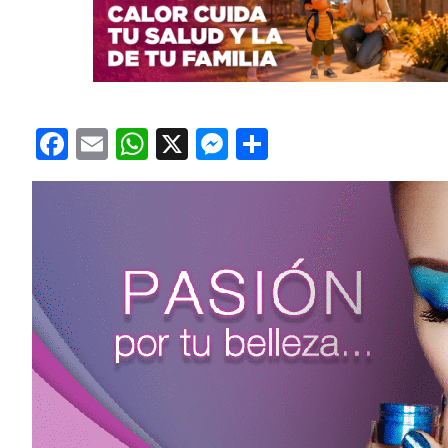
Facebook
Email
WhatsApp
X
Messenger
Compartir