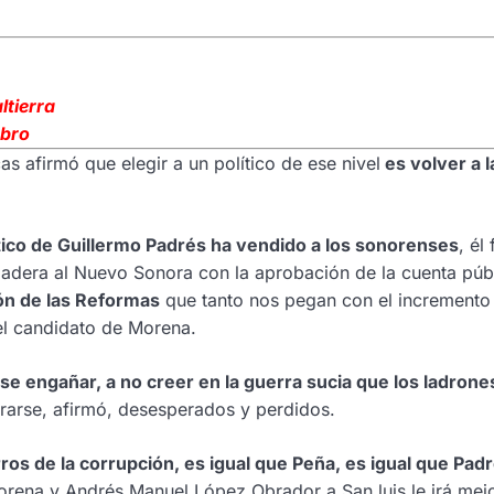
ltierra
ebro
s afirmó que elegir a un político de ese nivel
es volver a l
tico de Guillermo Padrés ha vendido a los sonorenses
, él
obadera al Nuevo Sonora con la aprobación de la cuenta públ
ión de las Reformas
que tanto nos pegan con el incremento 
 el candidato de Morena.
rse engañar, a no creer en la guerra sucia que los ladrone
trarse, afirmó, desesperados y perdidos.
os de la corrupción, es igual que Peña, es igual que Padr
ena y Andrés Manuel López Obrador a San luis le irá mejo