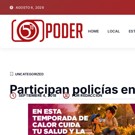
AGOSTO 6, 2026
HOME
LOCAL
ES
UNCATEGORIZED
Participan policías 
SEPTIEMBRE 4, 2018
POR
REDACCION