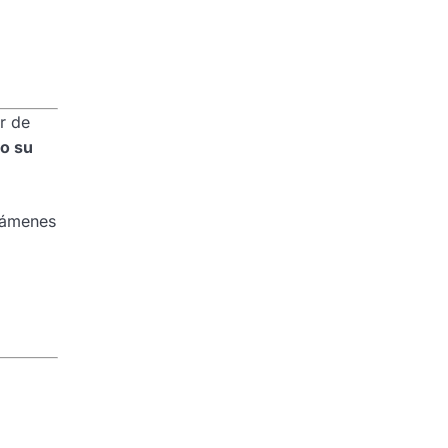
or de
o su
exámenes