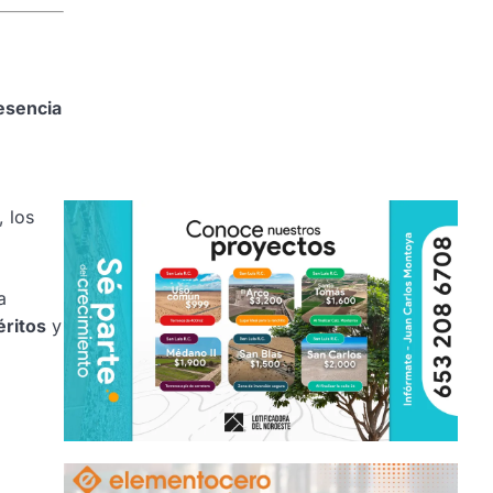
esencia
, los
a
éritos
y