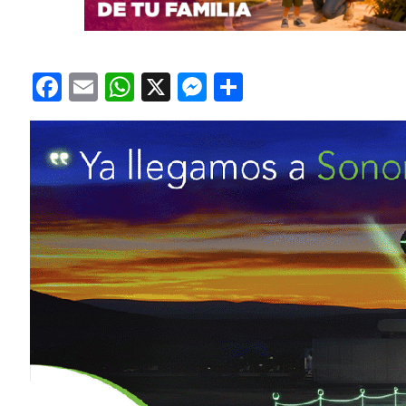
Facebook
Email
WhatsApp
X
Messenger
Compartir