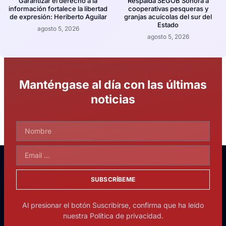
Garantizar el derecho a la
Respalda SEGOB Sonora a
información fortalece la libertad
cooperativas pesqueras y
de expresión: Heriberto Aguilar
granjas acuícolas del sur del
Estado
agosto 5, 2026
agosto 5, 2026
Manténgase al día con las últimas
noticias
SUBSCRÍBEME
Al presionar el botón Suscribirse, confirma que ha leído
nuestra Política de privacidad.