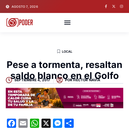
AGOSTO 7, 2026
LOCAL
Pese a tormenta, resaltan
saldo blanco en el Golfo
SEPTIEMBRE 4, 2017
POR
HECTOR NAVIA
Facebook
Email
WhatsApp
X
Messenger
Compartir