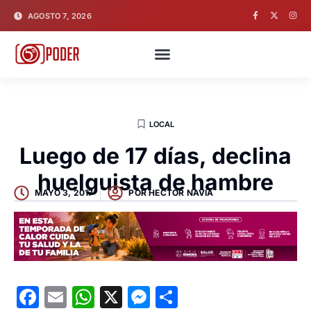
AGOSTO 7, 2026
LOCAL
Luego de 17 días, declina
huelguista de hambre
MAYO 3, 2017
POR
HECTOR NAVIA
Facebook
Email
WhatsApp
X
Messenger
Compartir