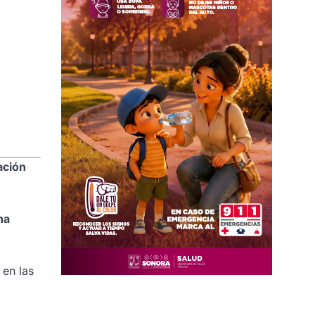
ación
na
 en las