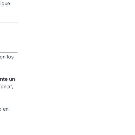
rique
on los
nte un
lonia”,
o en