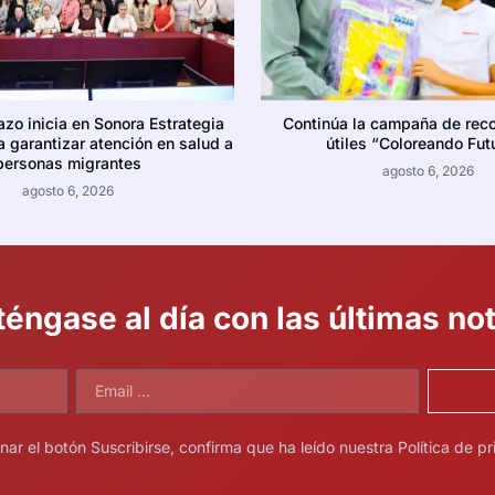
azo inicia en Sonora Estrategia
Continúa la campaña de reco
 garantizar atención en salud a
útiles “Coloreando Fut
personas migrantes
agosto 6, 2026
agosto 6, 2026
éngase al día con las últimas not
onar el botón Suscribirse, confirma que ha leído nuestra Política de pr