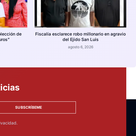
lección de
Fiscalía esclarece robo millonario en agravio
uros”
del Ejido San Luis
agosto 6, 2026
icias
SUBSCRÍBEME
ivacidad.