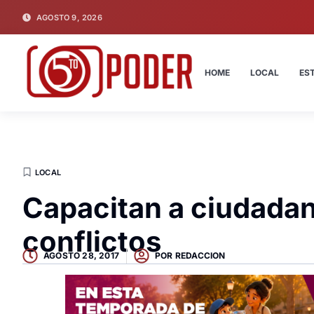
AGOSTO 9, 2026
HOME
LOCAL
ES
LOCAL
Capacitan a ciudada
conflictos
AGOSTO 28, 2017
POR
REDACCION