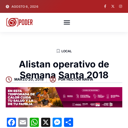
AGOSTO 6, 2026
LOCAL
Alistan operativo de
Semana Santa 2018
MARZO 20, 2018
POR
HECTOR NAVIA
Facebook
Email
WhatsApp
X
Messenger
Compartir