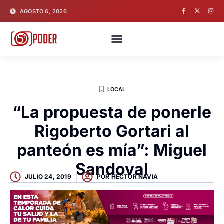
AGOSTO 6, 2026
LOCAL
“La propuesta de ponerle
Rigoberto Gortari al
panteón es mía”: Miguel
Sandoval
JULIO 24, 2019
POR
HECTOR NAVIA