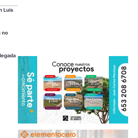
n Luis
 no
llegada