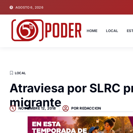
AGOSTO 6, 2026
HOME
LOCAL
ES
LOCAL
Atraviesa por SLRC p
migrante
NOVIEMBRE 12, 2018
POR
REDACCION