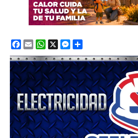
Facebook
Email
WhatsApp
X
Messenger
Compartir