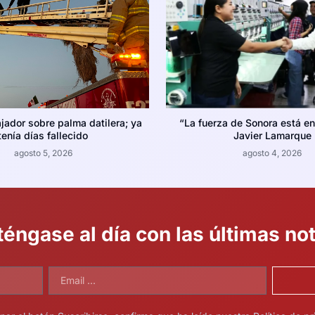
jador sobre palma datilera; ya
“La fuerza de Sonora está en
tenía días fallecido
Javier Lamarque
agosto 5, 2026
agosto 4, 2026
éngase al día con las últimas not