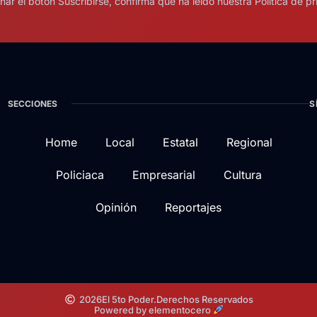
onar el botón Suscribirse, confirma que ha leído nuestra Política de pr
SECCIONES
S
Home
Local
Estatal
Regional
Policiaca
Empresarial
Cultura
Opinión
Reportajes
2026
El 5to Poder.
Derechos Reservados
Powered by elementocero