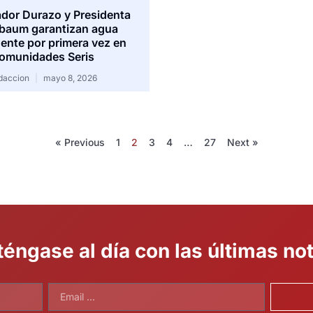
dor Durazo y Presidenta
baum garantizan agua
nte por primera vez en
omunidades Seris
daccion
mayo 8, 2026
« Previous
1
2
3
4
…
27
Next »
éngase al día con las últimas not