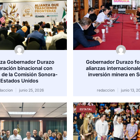
rza Gobernador Durazo
Gobernador Durazo fo
ración binacional con
alianzas internacional
a de la Comisión Sonora-
inversión minera en 
Estados Unidos
daccion
junio 25, 2026
redaccion
junio 13, 2
ESTATAL