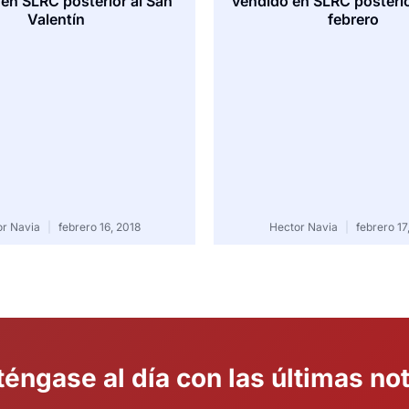
en SLRC posterior al San
vendido en SLRC posterio
Valentín
febrero
or Navia
febrero 16, 2018
Hector Navia
febrero 17
éngase al día con las últimas not