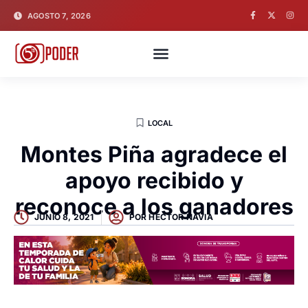
AGOSTO 7, 2026
LOCAL
Montes Piña agradece el
apoyo recibido y
reconoce a los ganadores
JUNIO 8, 2021
POR
HECTOR NAVIA