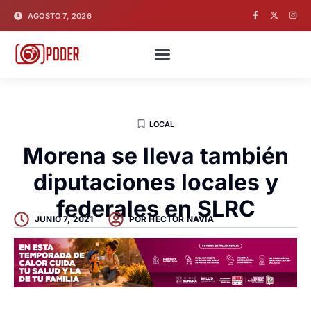
AGOSTO 7, 2026
LOCAL
Morena se lleva también
diputaciones locales y
federales en SLRC
JUNIO 7, 2021
POR
HECTOR NAVIA