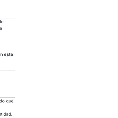
de
la
on este
ado que
ntidad.