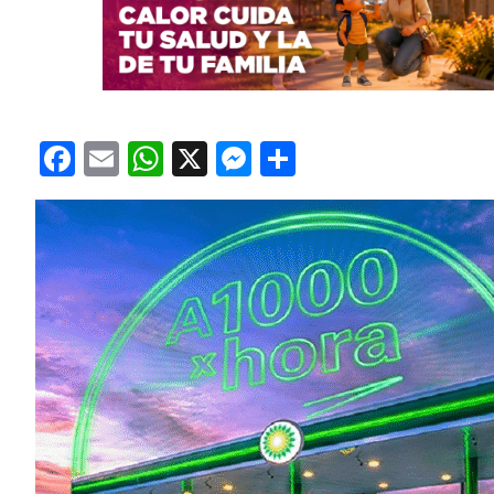
Facebook
Email
WhatsApp
X
Messenger
Compartir