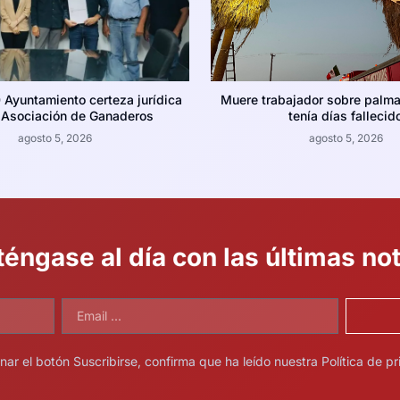
 Ayuntamiento certeza jurídica
Muere trabajador sobre palma 
a Asociación de Ganaderos
tenía días fallecid
agosto 5, 2026
agosto 5, 2026
éngase al día con las últimas not
onar el botón Suscribirse, confirma que ha leído nuestra Política de pr