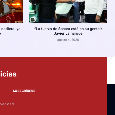
datilera; ya
“La fuerza de Sonora está en su gente”:
o
Javier Lamarque
agosto 4, 2026
icias
SUBSCRÍBEME
ivacidad.