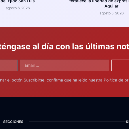
del Ejido San Luis
fortalece la libertad de expres
Aguilar
agosto 6, 2026
agosto 5, 2026
éngase al día con las últimas not
onar el botón Suscribirse, confirma que ha leído nuestra Política de pr
SECCIONES
S