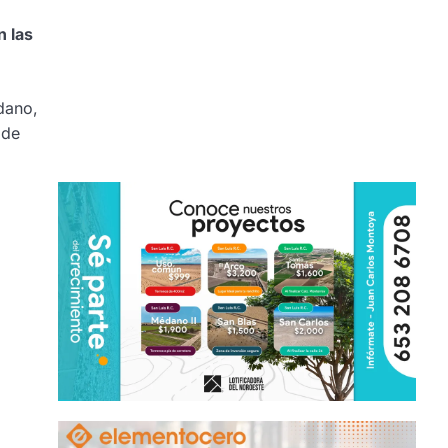
n las
dano,
 de