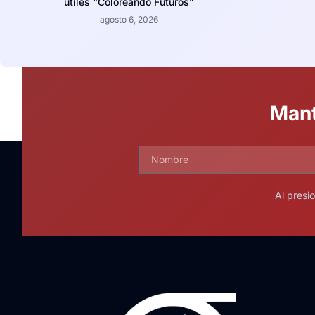
útiles “Coloreando Futuros”
agosto 6, 2026
Mant
Al presi