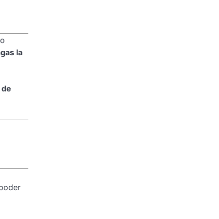
mo
gas la
 de
 poder