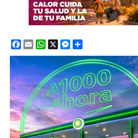
Facebook
Email
WhatsApp
X
Messenger
Compartir