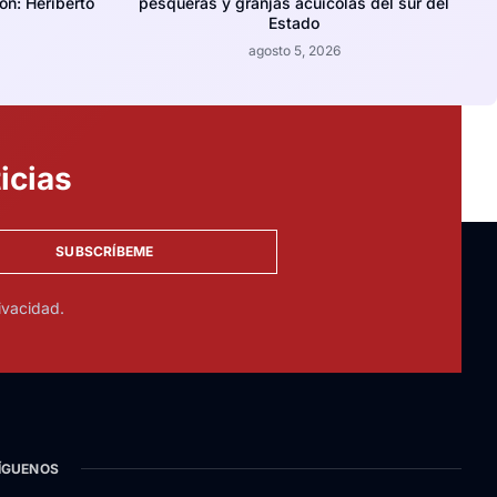
ión: Heriberto
pesqueras y granjas acuícolas del sur del
Estado
agosto 5, 2026
icias
SUBSCRÍBEME
ivacidad.
ÍGUENOS