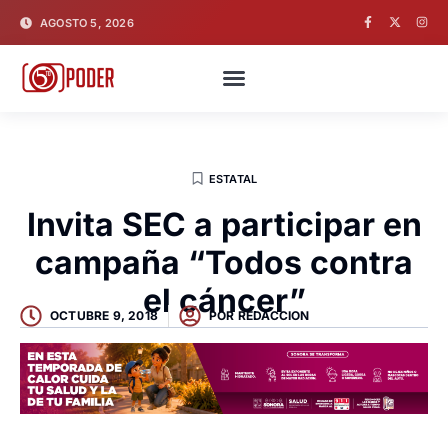
AGOSTO 5, 2026
ESTATAL
Invita SEC a participar en
campaña “Todos contra
el cáncer”
OCTUBRE 9, 2018
POR
REDACCION