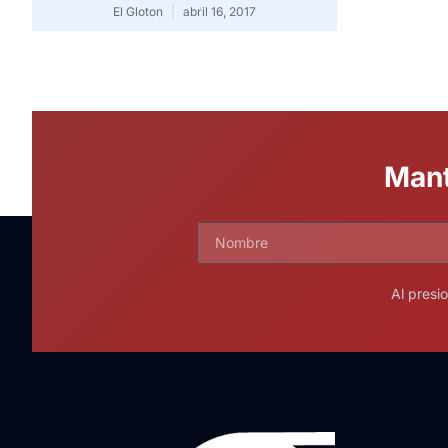
El Gloton
abril 16, 2017
Mant
Al presi