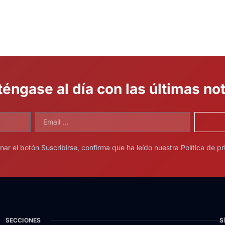
éngase al día con las últimas not
onar el botón Suscribirse, confirma que ha leído nuestra Política de pr
SECCIONES
S