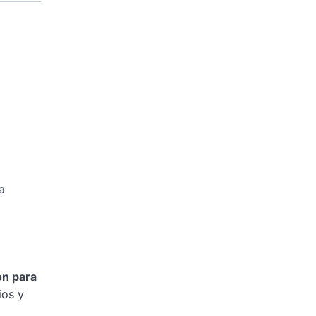
a
ón para
ios y