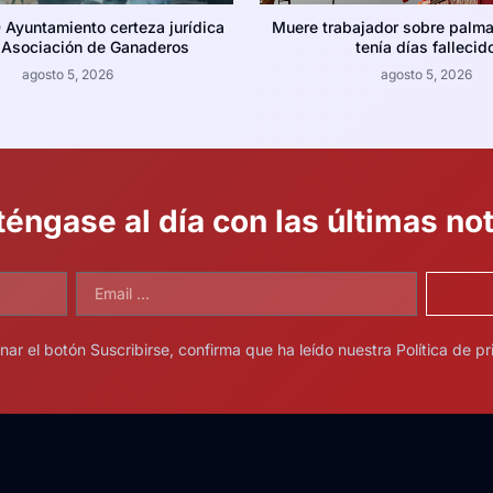
 Ayuntamiento certeza jurídica
Muere trabajador sobre palma 
a Asociación de Ganaderos
tenía días fallecid
agosto 5, 2026
agosto 5, 2026
éngase al día con las últimas not
onar el botón Suscribirse, confirma que ha leído nuestra Política de pr