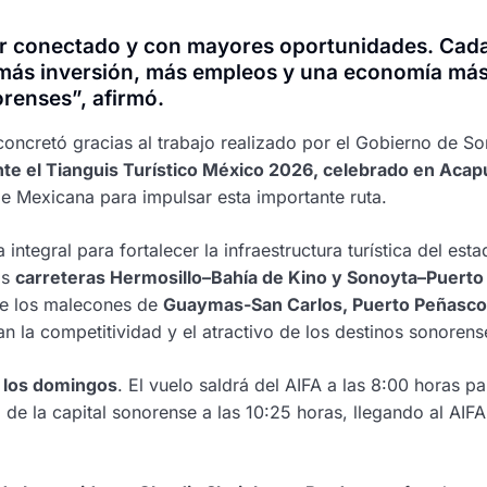
r conectado y con mayores oportunidades. Cad
, más inversión, más empleos y una economía má
orenses”, afirmó.
ncretó gracias al trabajo realizado por el Gobierno de So
nte el Tianguis Turístico México 2026, celebrado en Acap
de Mexicana para impulsar esta importante ruta.
integral para fortalecer la infraestructura turística del est
as
carreteras Hermosillo–Bahía de Kino y Sonoyta–Puerto
 de los malecones de
Guaymas-San Carlos, Puerto Peñasco
n la competitividad y el atractivo de los destinos sonorens
y los domingos
. El vuelo saldrá del AIFA a las 8:00 horas pa
á de la capital sonorense a las 10:25 horas, llegando al AIFA