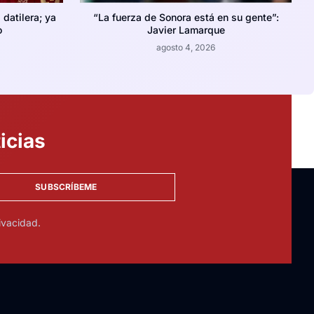
datilera; ya
“La fuerza de Sonora está en su gente”:
o
Javier Lamarque
agosto 4, 2026
icias
SUBSCRÍBEME
ivacidad.