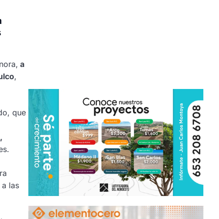
a
s
nora,
a
ulco
,
ado, que
,
es.
ra
 a las