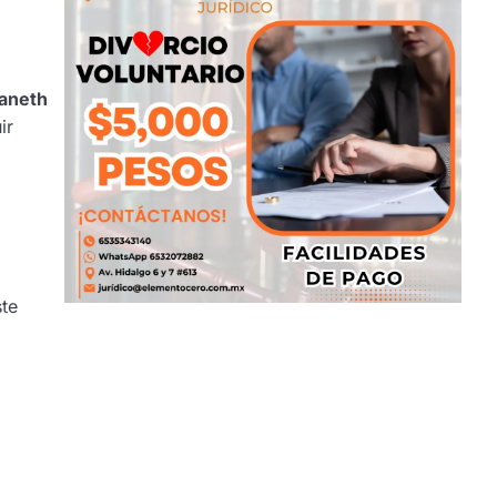
Janeth
ir
te