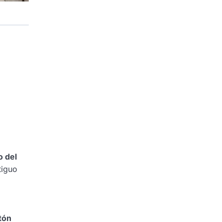
o del
tiguo
stón