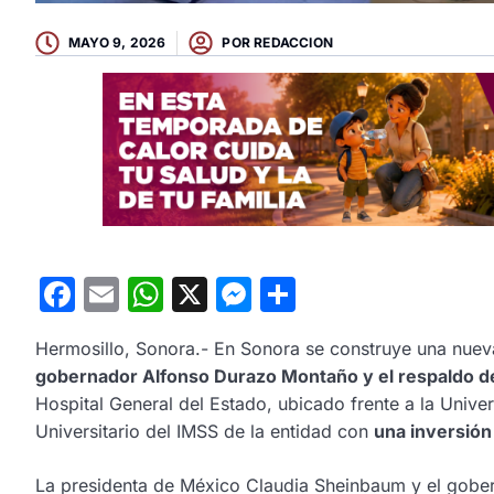
MAYO 9, 2026
POR
REDACCION
Facebook
Email
WhatsApp
X
Messenger
Compartir
Hermosillo, Sonora.- En Sonora se construye una nuev
gobernador Alfonso Durazo Montaño y el respaldo de
Hospital General del Estado, ubicado frente a la Unive
Universitario del IMSS de la entidad con
una inversión
La presidenta de México Claudia Sheinbaum y el gob