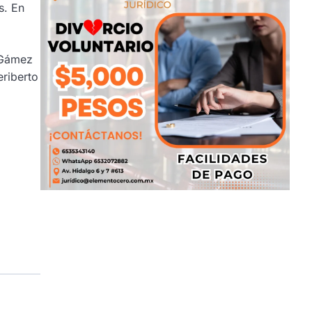
s. En
n Gámez
eriberto