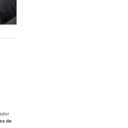
nador
nes de