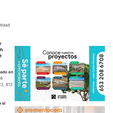
tidad
y
en
e
jado en
66
22, 612
 al