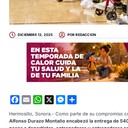
DICIEMBRE 13, 2025
POR
REDACCION
Facebook
Email
WhatsApp
X
Messenger
Compartir
Hermosillo, Sonora.- Como parte de su compromiso con
Alfonso Durazo Montaño encabezó la entrega de 54