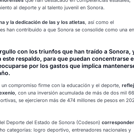
sonorenses
que han destacado en competencias estatales,
ento al deporte y al talento juvenil en Sonora.
na y la dedicación de las y los atletas
, así como el
es han contribuido a que Sonora se consolide como una en
gullo con los triunfos que han traído a Sonora, 
da este respaldo, para que puedan concentrarse 
eocuparse por los gastos que implica manteners
año.
 un compromiso firme con la educación y el deporte,
refle
sexenio
, con una inversión acumulada de más de dos mil 6
ortivas, se ejercieron más de 474 millones de pesos en 20
 del Deporte del Estado de Sonora (Codeson)
corresponden
o categorías: logro deportivo, entrenadores nacionales y