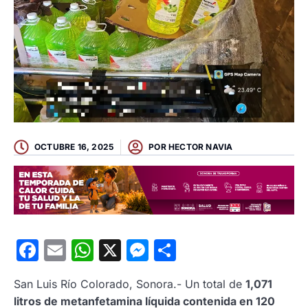
OCTUBRE 16, 2025
POR
HECTOR NAVIA
Facebook
Email
WhatsApp
X
Messenger
Compartir
San Luis Río Colorado, Sonora.- Un total de
1,071
litros de metanfetamina líquida contenida en 120