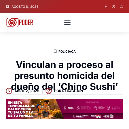
AGOSTO 8, 2026
POLICIACA
Vinculan a proceso al
presunto homicida del
dueño del ‘Chino Sushi’
ABRIL 2, 2025
POR
REDACCION