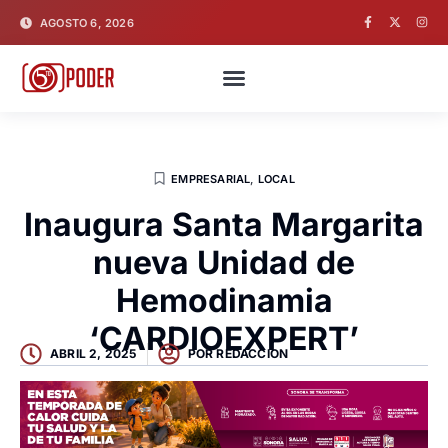
AGOSTO 6, 2026
EMPRESARIAL
,
LOCAL
Inaugura Santa Margarita
nueva Unidad de
Hemodinamia
‘CARDIOEXPERT’
ABRIL 2, 2025
POR
REDACCION