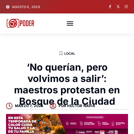
AGOSTO 6, 2026
LOCAL
‘No querían, pero
volvimos a salir’:
maestros protestan en
Bosque de la Ciudad
MARZO 7, 2025
POR
HECTOR NAVIA