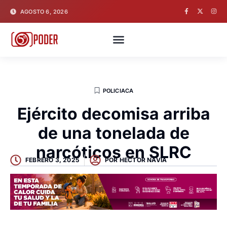
AGOSTO 6, 2026
POLICIACA
Ejército decomisa arriba
de una tonelada de
narcóticos en SLRC
FEBRERO 3, 2025
POR
HECTOR NAVIA