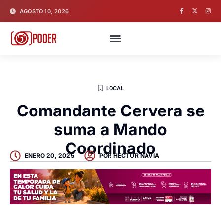
AGOSTO 10, 2026
LOCAL
Comandante Cervera se
suma a Mando
Coordinado
ENERO 20, 2025
POR
HECTOR NAVIA