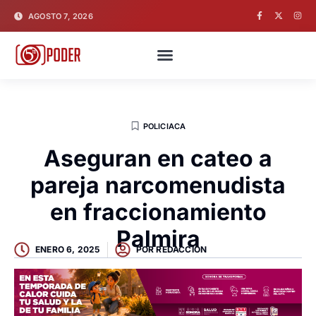
AGOSTO 7, 2026
POLICIACA
Aseguran en cateo a
pareja narcomenudista
en fraccionamiento
Palmira
ENERO 6, 2025
POR
REDACCION