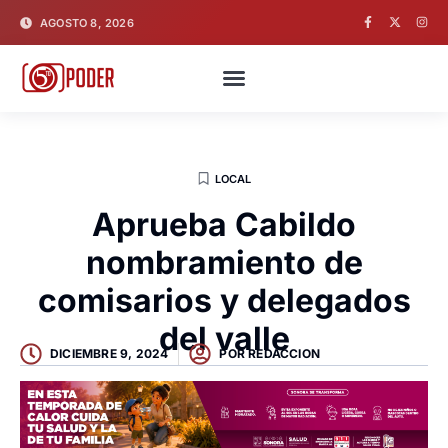
AGOSTO 8, 2026
LOCAL
Aprueba Cabildo
nombramiento de
comisarios y delegados
del valle
DICIEMBRE 9, 2024
POR
REDACCION