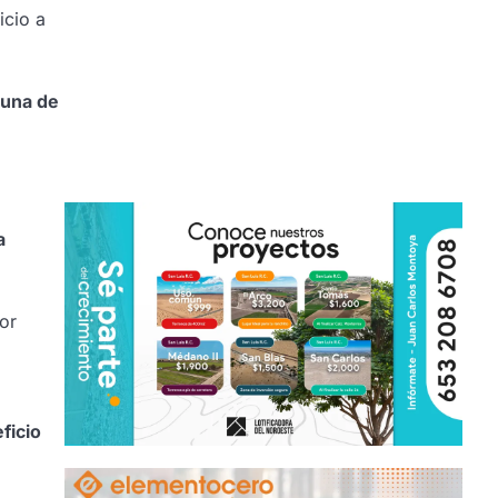
icio a
 una de
a
jor
ficio