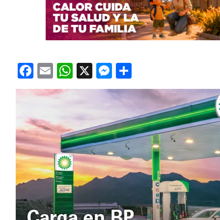
Facebook
Email
WhatsApp
X
Messenger
Compartir