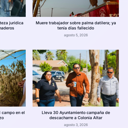
teza jurídica
Muere trabajador sobre palma datilera; ya
naderos
tenía días fallecido
agosto 5, 2026
l campo en el
Lleva 30 Ayuntamiento campaña de
zo
descacharre a Colonia Altar
agosto 3, 2026