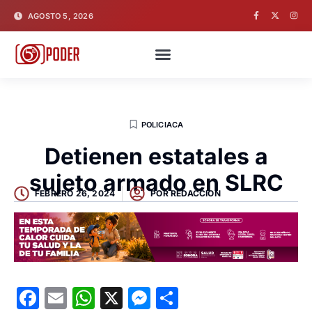
AGOSTO 5, 2026
POLICIACA
Detienen estatales a
sujeto armado en SLRC
FEBRERO 26, 2024
POR
REDACCION
Facebook
Email
WhatsApp
X
Messenger
Compartir