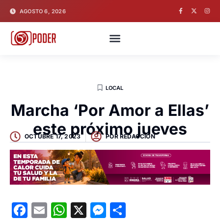
AGOSTO 6, 2026
LOCAL
Marcha ‘Por Amor a Ellas’
este próximo jueves
OCTUBRE 17, 2023
POR
REDACCION
Facebook
Email
WhatsApp
X
Messenger
Compartir