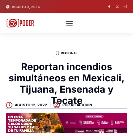
AGOSTO 9, 2026
REGIONAL
Reportan incendios
simultáneos en Mexicali,
Tijuana, Ensenada y
Tecate
AGOSTO 12, 2022
POR
REDACCION