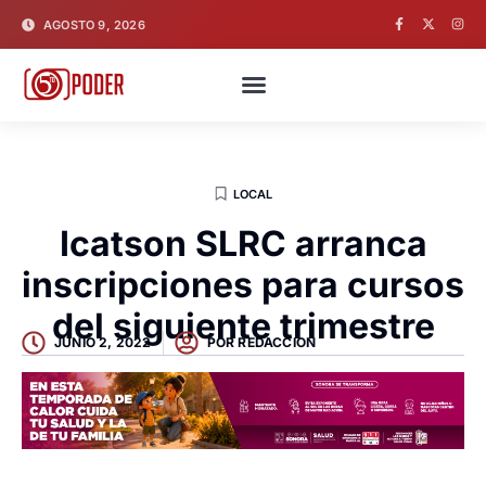
AGOSTO 9, 2026
LOCAL
Icatson SLRC arranca
inscripciones para cursos
del siguiente trimestre
JUNIO 2, 2022
POR
REDACCION