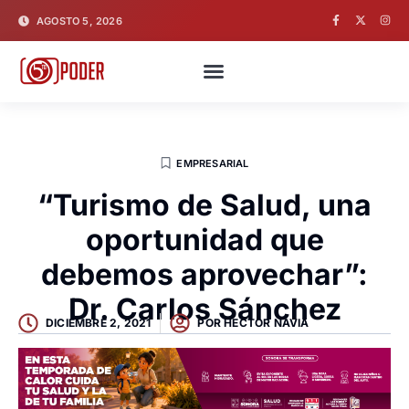
AGOSTO 5, 2026
EMPRESARIAL
“Turismo de Salud, una
oportunidad que
debemos aprovechar”:
Dr. Carlos Sánchez
DICIEMBRE 2, 2021
POR
HECTOR NAVIA