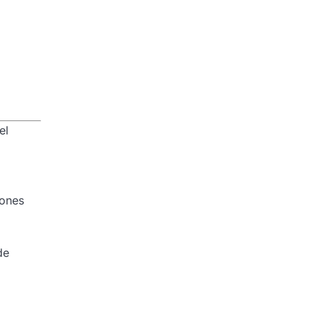
el
iones
de