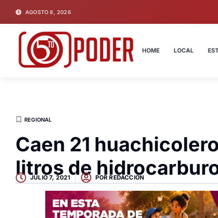
AGOSTO 8, 2026
HOME
LOCAL
ES
REGIONAL
Caen 21 huachicolero
litros de hidrocarbur
JULIO 7, 2021
POR
REDACCION