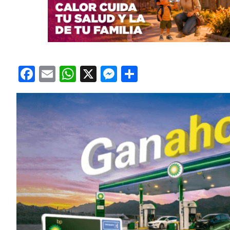
Facebook
Email
WhatsApp
X
Messenger
Compartir