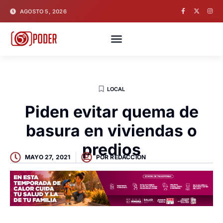
AGOSTO 5, 2026
LOCAL
Piden evitar quema de
basura en viviendas o
predios
MAYO 27, 2021
POR
REDACCION