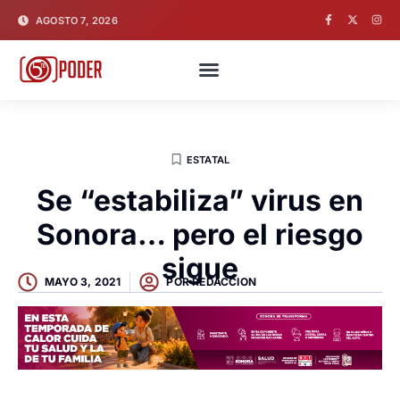
AGOSTO 7, 2026
ESTATAL
Se “estabiliza” virus en
Sonora… pero el riesgo
sigue
MAYO 3, 2021
POR
REDACCION