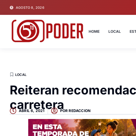
AGOSTO 8, 2026
HOME
LOCAL
ES
LOCAL
Reiteran recomendaci
carretera
ABRIL 6, 2021
POR
REDACCION