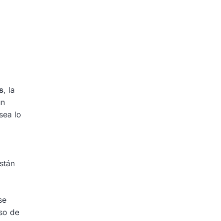
s
, la
un
sea lo
stán
se
so de