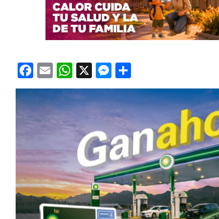
Facebook
Email
WhatsApp
X
Messenger
Compartir