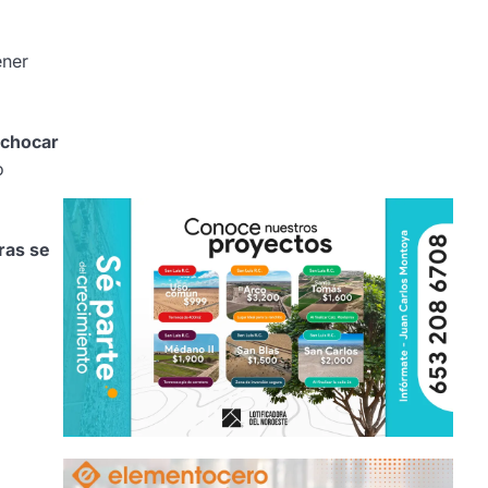
ener
 chocar
o
ras se