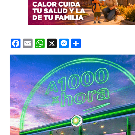
Facebook
Email
WhatsApp
X
Messenger
Compartir