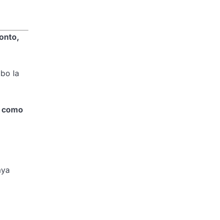
onto,
bo la
r como
aya