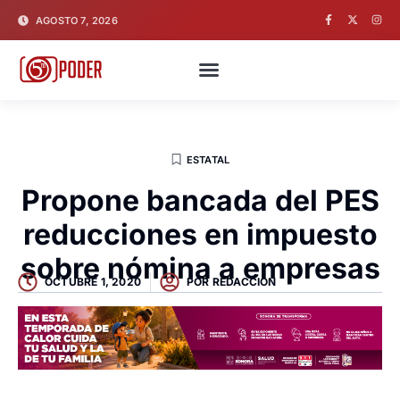
AGOSTO 7, 2026
ESTATAL
Propone bancada del PES
reducciones en impuesto
sobre nómina a empresas
OCTUBRE 1, 2020
POR
REDACCION