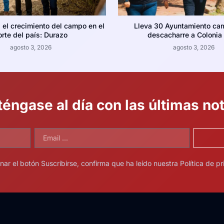
a el crecimiento del campo en el
Lleva 30 Ayuntamiento ca
orte del país: Durazo
descacharre a Colonia 
agosto 3, 2026
agosto 3, 2026
éngase al día con las últimas not
onar el botón Suscribirse, confirma que ha leído nuestra Política de pr