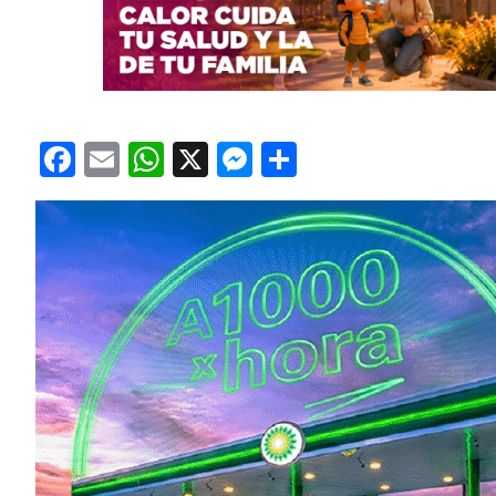
Facebook
Email
WhatsApp
X
Messenger
Compartir