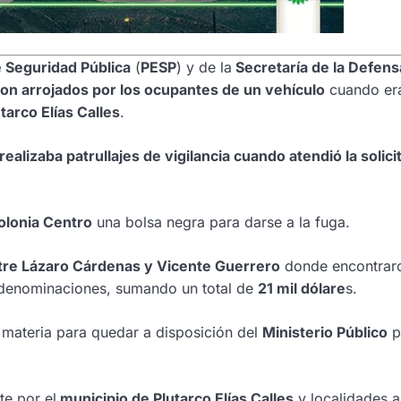
de Seguridad Pública
(
PESP
) y de la
Secretaría de la Defens
ron arrojados por los ocupantes de un vehículo
cuando er
tarco Elías Calles
.
realizaba patrullajes de vigilancia cuando atendió la solici
olonia Centro
una bolsa negra para darse a la fuga.
ntre Lázaro Cárdenas y Vicente Guerrero
donde encontrar
 denominaciones, sumando un total de
21 mil dólare
s.
 materia para quedar a disposición del
Ministerio Público
p
e por el
municipio de Plutarco Elías Calles
y localidades 