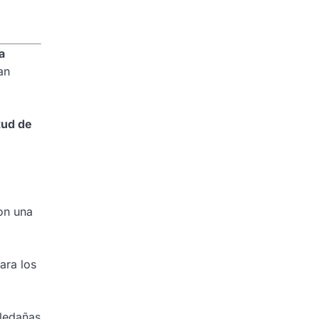
a
an
tud de
on una
ara los
aledañas