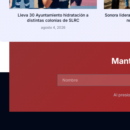
Lleva 30 Ayuntamiento hidratación a
Sonora lider
distintas colonias de SLRC
n
agosto 4, 2026
Mant
Al presi