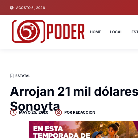
AGOSTO 5, 2026
HOME
LOCAL
ES
ESTATAL
Arrojan 21 mil dólare
Sonoyta
MAYO 25, 2020
POR
REDACCION