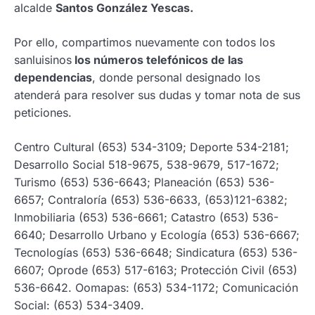
alcalde
Santos González Yescas.
Por ello, compartimos nuevamente con todos los
sanluisinos
los números telefónicos de las
dependencias
, donde personal designado los
atenderá para resolver sus dudas y tomar nota de sus
peticiones.
Centro Cultural (653) 534-3109; Deporte 534-2181;
Desarrollo Social 518-9675, 538-9679, 517-1672;
Turismo (653) 536-6643; Planeación (653) 536-
6657; Contraloría (653) 536-6633, (653)121-6382;
Inmobiliaria (653) 536-6661; Catastro (653) 536-
6640; Desarrollo Urbano y Ecología (653) 536-6667;
Tecnologías (653) 536-6648; Sindicatura (653) 536-
6607; Oprode (653) 517-6163; Protección Civil (653)
536-6642. Oomapas: (653) 534-1172; Comunicación
Social: (653) 534-3409.