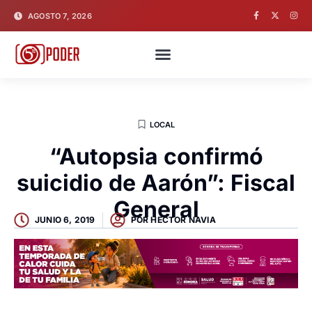
AGOSTO 7, 2026
LOCAL
“Autopsia confirmó
suicidio de Aarón”: Fiscal
General
JUNIO 6, 2019
POR
HECTOR NAVIA