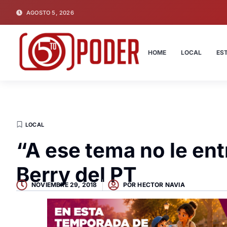
AGOSTO 5, 2026
HOME
LOCAL
ES
LOCAL
“A ese tema no le en
Berry del PT
NOVIEMBRE 29, 2018
POR
HECTOR NAVIA