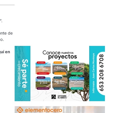
“.
ente de
o.
uí en