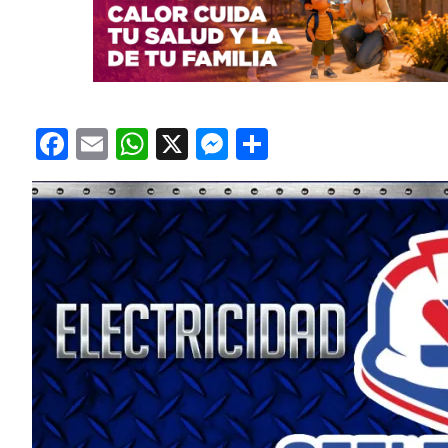
Facebook
Email
WhatsApp
X
Messenger
Compartir