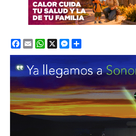
Facebook
Email
WhatsApp
X
Messenger
Compartir