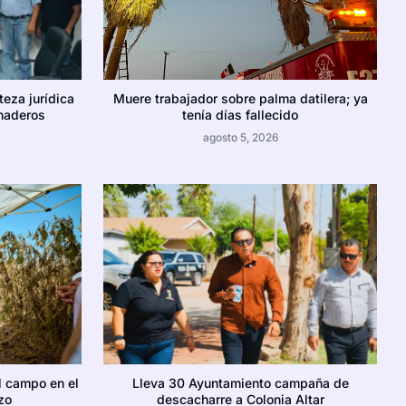
teza jurídica
Muere trabajador sobre palma datilera; ya
naderos
tenía días fallecido
agosto 5, 2026
l campo en el
Lleva 30 Ayuntamiento campaña de
zo
descacharre a Colonia Altar