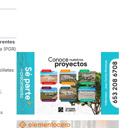
erentes
ca (PGR)
billetes
,
as