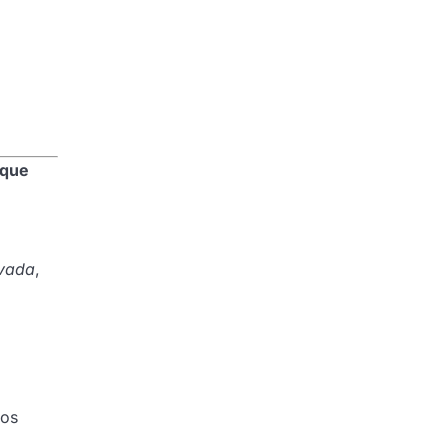
 que
ivada
,
los