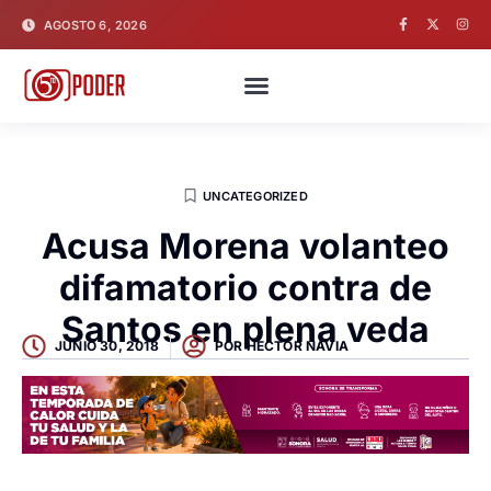
AGOSTO 6, 2026
UNCATEGORIZED
Acusa Morena volanteo
difamatorio contra de
Santos en plena veda
JUNIO 30, 2018
POR
HECTOR NAVIA