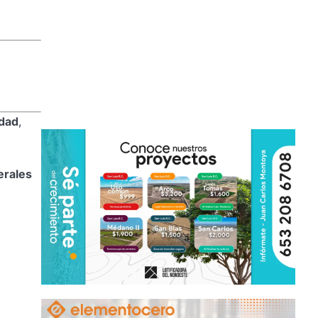
idad
,
erales