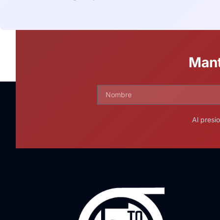
Mant
Al presi