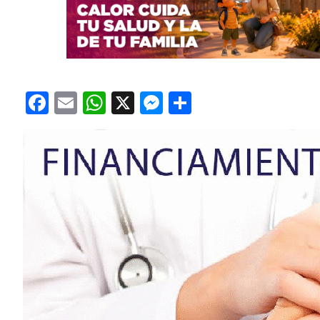
Facebook
Email
WhatsApp
X
Messenger
Compartir