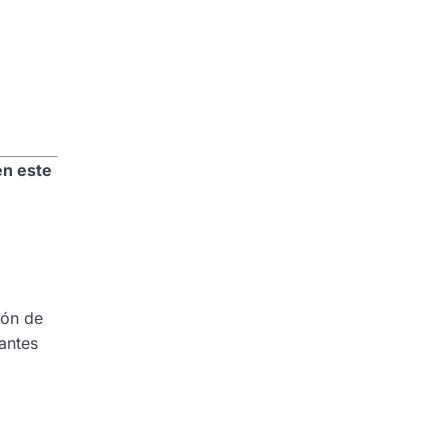
n este
ión de
iantes