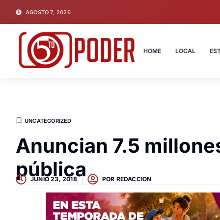
AGOSTO 7, 2026
HOME
LOCAL
ES
UNCATEGORIZED
Anuncian 7.5 millone
pública
JUNIO 23, 2018
POR
REDACCION