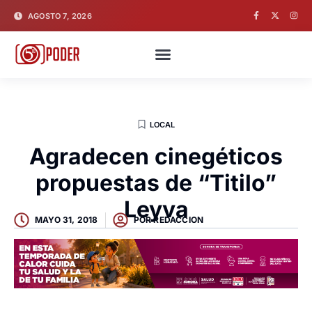
AGOSTO 7, 2026
LOCAL
Agradecen cinegéticos
propuestas de “Titilo”
Leyva
MAYO 31, 2018
POR
REDACCION