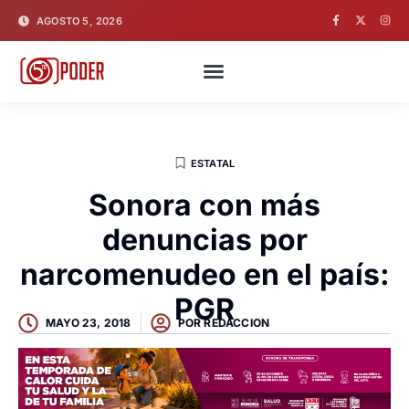
AGOSTO 5, 2026
ESTATAL
Sonora con más
denuncias por
narcomenudeo en el país:
PGR
MAYO 23, 2018
POR
REDACCION