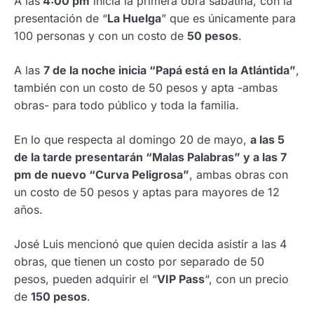
A las
4:00 pm
inicia la primera obra sabatina, con la
presentación de “
La Huelga
” que es únicamente para
100 personas y con un costo de
50 pesos
.
A las
7 de la noche inicia “Papá está en la Atlántida”
,
también con un costo de 50 pesos y apta -ambas
obras- para todo público y toda la familia.
En lo que respecta al domingo 20 de mayo,
a las 5
de la tarde presentarán “Malas Palabras” y a las 7
pm de nuevo “Curva Peligrosa”
, ambas obras con
un costo de 50 pesos y aptas para mayores de 12
años.
José Luis mencionó que quien decida asistir a las 4
obras, que tienen un costo por separado de 50
pesos, pueden adquirir el “
VIP Pass
“, con un precio
de
150 pesos
.