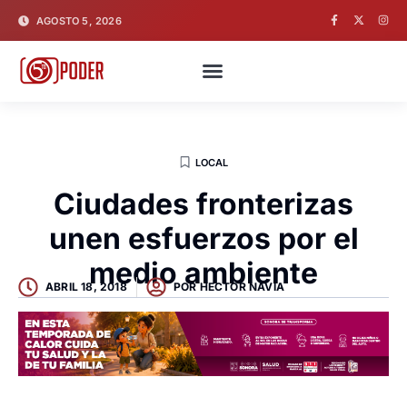
AGOSTO 5, 2026
LOCAL
Ciudades fronterizas
unen esfuerzos por el
medio ambiente
ABRIL 18, 2018
POR
HECTOR NAVIA